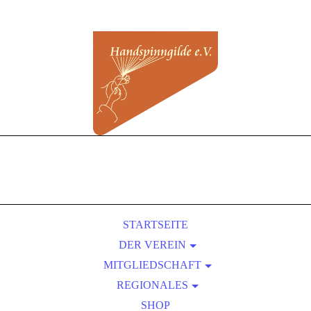
STARTSEITE
DER VEREIN
MITGLIEDSCHAFT
ÜBER UNS
REGIONALES
SATZUNG
BEITRITT
VORTEILE EINER MITGLIEDSCHAFT
KURSLEITER-VERZEICHNIS
PRESSEBEREICH
SHOP