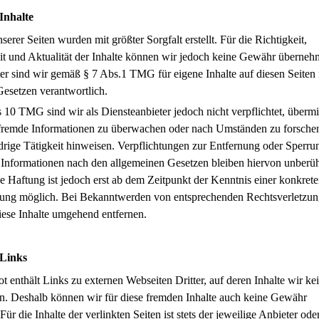
Inhalte
serer Seiten wurden mit größter Sorgfalt erstellt. Für die Richtigkeit,
it und Aktualität der Inhalte können wir jedoch keine Gewähr überneh
er sind wir gemäß § 7 Abs.1 TMG für eigene Inhalte auf diesen Seiten
esetzen verantwortlich.
 10 TMG sind wir als Diensteanbieter jedoch nicht verpflichtet, übermit
 fremde Informationen zu überwachen oder nach Umständen zu forschen
drige Tätigkeit hinweisen. Verpflichtungen zur Entfernung oder Sperru
Informationen nach den allgemeinen Gesetzen bleiben hiervon unberüh
e Haftung ist jedoch erst ab dem Zeitpunkt der Kenntnis einer konkret
zung möglich. Bei Bekanntwerden von entsprechenden Rechtsverletzu
iese Inhalte umgehend entfernen.
 Links
 enthält Links zu externen Webseiten Dritter, auf deren Inhalte wir ke
en. Deshalb können wir für diese fremden Inhalte auch keine Gewähr
ür die Inhalte der verlinkten Seiten ist stets der jeweilige Anbieter ode