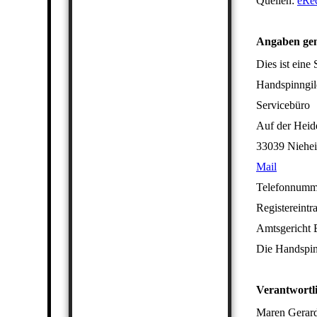
Quellen:
eRec
Angaben ge
Dies ist eine 
Handspinngil
Servicebüro
Auf der Heid
33039 Niehe
Mail
Telefonnumme
Registereintr
Amtsgericht 
Die Handspinn
Verantwortli
Maren Gerar