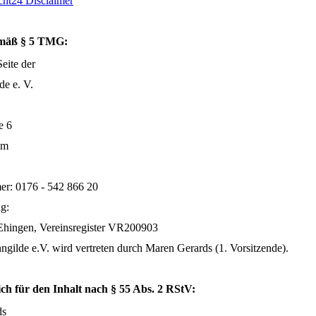
ht24 Disclaimer
mäß § 5 TMG:
Seite der
de e. V.
e 6
im
r: 0176 - 542 866 20
ag:
Ehingen, Vereinsregister VR200903
gilde e.V. wird vertreten durch Maren Gerards (1. Vorsitzende).
ch für den Inhalt nach § 55 Abs. 2 RStV:
ds