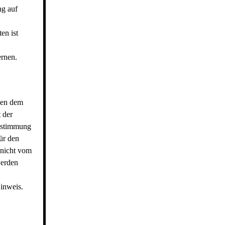
ng auf
en ist
rnen.
egen dem
 der
Zustimmung
ür den
e nicht vom
werden
inweis.