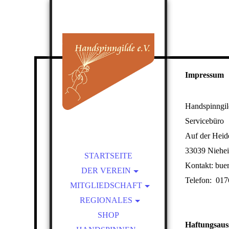
Impressum
Handspinngil
Servicebüro
Auf der Heid
33039 Niehe
STARTSEITE
Kontakt: bue
DER VEREIN
Telefon: 017
MITGLIEDSCHAFT
ÜBER UNS
REGIONALES
SATZUNG
BEITRITT
VORTEILE EINER
PRESSEBEREICH
KURSLEITER-
SHOP
MITGLIEDSCHAFT
VERZEICHNIS
Haftungsaus