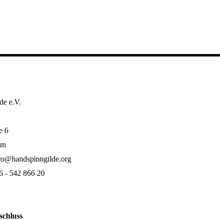
de e.V.
e 6
im
ro@handspinngilde.org
6 - 542 866 20
schluss