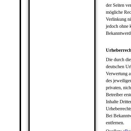
POMMERSCHES
der Seiten ve
LANDSCHAF
mögliche Rech
2015 - HEIDSCHNUCKE
Verlinkung ni
jedoch ohne k
Bekanntwerde
Urheberrech
Die durch die
deutschen Urh
Verwertung a
des jeweilige
privaten, nic
Betreiber ers
Inhalte Dritt
Urheberrecht
Bei Bekanntw
entfernen.