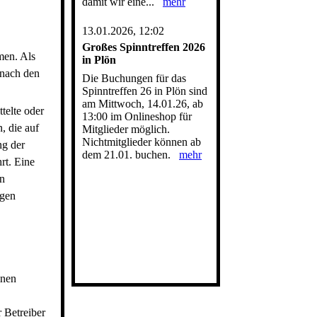
damit wir eine...
mehr
13.01.2026, 12:02
Großes Spinntreffen 2026
men. Als
in Plön
 nach den
Die Buchungen für das
Spinntreffen 26 in Plön sind
am Mittwoch, 14.01.26, ab
telte oder
13:00 im Onlineshop für
, die auf
Mitglieder möglich.
Nichtmitglieder können ab
ng der
dem 21.01. buchen.
mehr
rt. Eine
en
ngen
inen
r Betreiber