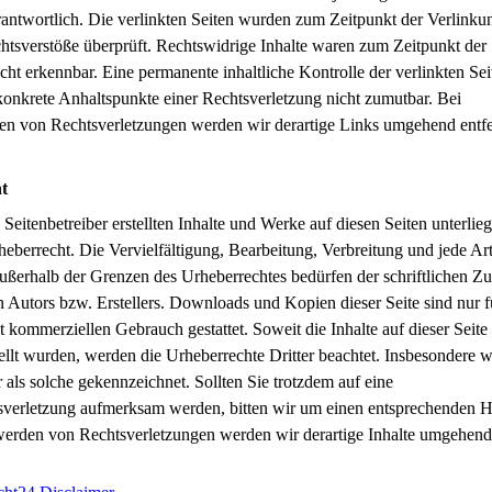
rantwortlich. Die verlinkten Seiten wurden zum Zeitpunkt der Verlinku
tsverstöße überprüft. Rechtswidrige Inhalte waren zum Zeitpunkt der
cht erkennbar. Eine permanente inhaltliche Kontrolle der verlinkten Seit
onkrete Anhaltspunkte einer Rechtsverletzung nicht zumutbar. Bei
n von Rechtsverletzungen werden wir derartige Links umgehend entfe
t
 Seitenbetreiber erstellten Inhalte und Werke auf diesen Seiten unterli
eberrecht. Die Vervielfältigung, Bearbeitung, Verbreitung und jede Art
ußerhalb der Grenzen des Urheberrechtes bedürfen der schriftlichen 
n Autors bzw. Erstellers. Downloads und Kopien dieser Seite sind nur f
ht kommerziellen Gebrauch gestattet. Soweit die Inhalte auf dieser Seit
tellt wurden, werden die Urheberrechte Dritter beachtet. Insbesondere 
er als solche gekennzeichnet. Sollten Sie trotzdem auf eine
sverletzung aufmerksam werden, bitten wir um einen entsprechenden H
erden von Rechtsverletzungen werden wir derartige Inhalte umgehend