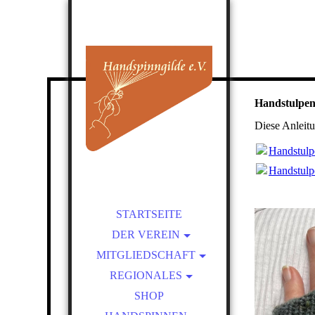
Handstulpen
Diese Anleitu
Handstulp
Handstulp
STARTSEITE
DER VEREIN
MITGLIEDSCHAFT
ÜBER UNS
REGIONALES
SATZUNG
BEITRITT
VORTEILE EINER
PRESSEBEREICH
KURSLEITER-
SHOP
MITGLIEDSCHAFT
VERZEICHNIS