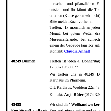
tierischen und pflanzlichen Fasern 
entsteht und ihr könnt die Techniken
erlernen (Kurse geben wir nicht).
Bitte meldet Euch vorher an.
Treffen: 1x monatlich an jedem 3. So
Monat, bei gutem Wetter draußen
Museumsgelände, bei schlechtem W
einem der Gebäude (am Tor anfragen).
Kontakt:
Claudia Anhalt
48249 Dülmen
Treffen ist jeden 4. Donnerstag im M
17:30 - 19:30 Uhr.
Wir treffen uns in 48249 Dülmen
Karthaus im Pfarrheim.
Ort: Karthaus, Weddern 22a, 48249 D
Kontakt:
Anja Rüter
(0174-3241059)
48488
Wir sind die"
Wollhandwerkerinnen
"
Emsbüren/Landkreis
Emsland, eine kreative und aktive Gru