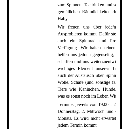
zum Spinnen, Tee trinken und schnack
gemütlichen Räumlichkeiten des Scha
Haby.
Wir freuen uns über jede/n, die
Ausprobieren kommt. Dafür stellt der
auch ein Spinnrad und Probier-W
Verfügung. Wir halten keinen Spinn
helfen uns jedoch gegenseitig, den Ei
schaffen und uns weiterzuentwickeln.
wichtiges Element unseres Treffens 
auch der Austausch über Spinnen, We
Wolle, Schafe (und sonstige faserent
Tiere wie Kaninchen, Hunde, Alpa
was es sonst noch im Leben Wichtiges 
Termine: jeweils von 19.00 - 21.00 U
Donnerstag, 2. Mittwoch und 4. Dien
Monats. Es wird nicht erwartet, dass 
jedem Termin kommt.