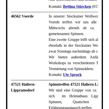
Kontakt:
Bettina Stürcken
(0151-421
46562 Voerde
In unserer Stockumer Wollwerkstatt 
Voerde treffen wir uns alle zwe
Mittwochs abends ab ca. 19 
gemeinsamen Spinnen.
Eine zweite Gruppe trifft sich alle vie
ebenfalls in der Stockumer Wollwerks
zwar Sonntags nachmittags ab ca. 14.3
Wir bieten außerdem Anfängerku
Workshops zu verschiedenen Themen
Vermietung von Spinnrädern.
Kontakt:
Ute Sprock
47521 Haltern-
Spinntreffen 47521 Haltern-Lippra
Lippramsdorf
Wir sind eine Gruppe von ca. 12 Fra
sich im Heimathaus Lippramsd
Spinnen, Quatschen un
Erfahrungsaustausch treffen.