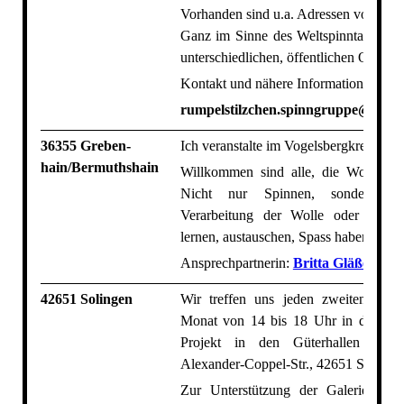
Vorhanden sind u.a. Adressen von Scha
Ganz im Sinne des Weltspinntages sin
unterschiedlichen, öffentlichen Ort anzu
Kontakt und nähere Informationen über
rumpelstilzchen.spinngruppe@gmx.
36355 Greben-
Ich veranstalte im Vogelsbergkreis Spin
hain/Bermuthshain
Willkommen sind alle, die Wolle vera
Nicht nur Spinnen, sondern a
Verarbeitung der Wolle oder Garn
lernen, austauschen, Spass haben...
Ansprechpartnerin:
Britta Gläßer
42651 Solingen
Wir treffen uns jeden zweiten Sa
Monat von 14 bis 18 Uhr in der Gale
Projekt in den Güterhallen im S
Alexander-Coppel-Str., 42651 Solinge
Zur Unterstützung der Galerie und