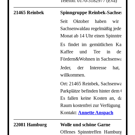
Telefon: 0170-3182977 (Eva)
21465 Reinbek
Spinngruppe Reinbek-Sachsenwald
Seit Oktober haben wir in R
Sachsenwaldau regelmäßig jeden 3. So
Monat ab 14 Uhr einen Spinntreff.
Es findet im gemütlichen Kaminzi
Kaffee und Tee in der Einri
Fördern&Wohnen in Sachsenwaldau sta
Jeder, der Interesse hat, ist h
willkommen.
Ort: 21465 Reinbek, Sachsenwaldau 8
Parkplätze befinden hinter dem Gebäud
Es fallen keine Kosten an, da man
Raum kostenfrei zur Verfügung stellt.
Kontakt:
Annette Anspach
22081 Hamburg
Wolle und schöne Garne
Offenes Spinntreffen Hamburg im 