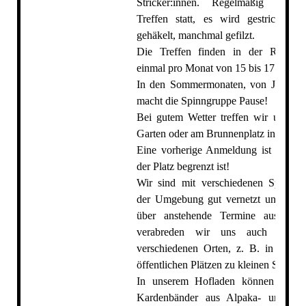
Stricker:innen. Regelmäßig finde
Treffen statt, es wird gestrickt, ge
gehäkelt, manchmal gefilzt.
Die Treffen finden in der Regel s
einmal pro Monat von 15 bis 17 Uhr, sta
In den Sommermonaten, von Juni bis
macht die Spinngruppe Pause!
Bei gutem Wetter treffen wir uns dr
Garten oder am Brunnenplatz in Neudo
Eine vorherige Anmeldung ist erforde
der Platz begrenzt ist!
Wir sind mit verschiedenen Spinngr
der Umgebung gut vernetzt und taus
über anstehende Termine aus. Gele
verabreden wir uns auch kurzfri
verschiedenen Orten, z. B. in Cafés
öffentlichen Plätzen zu kleinen Spinntr
In unserem Hofladen können versch
Kardenbänder aus Alpaka- und Sch