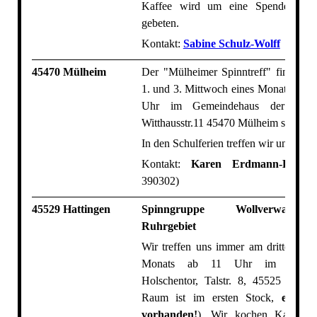
Kaffee wird um eine Spende von
gebeten.
Kontakt:
Sabine Schulz-Wolff
45470 Mülheim
Der "Mülheimer Spinntreff" findet je
1. und 3. Mittwoch eines Monats von 
Uhr im Gemeindehaus der Paulus
Witthausstr.11 45470 Mülheim statt.
In den Schulferien treffen wir uns nicht
Kontakt:
Karen Erdmann-Brehm
390302)
45529 Hattingen
Spinngruppe Wollverwand
Ruhrgebiet
Wir treffen uns immer am dritten Son
Monats ab 11 Uhr im Bürgerz
Holschentor, Talstr. 8, 45525 Hattin
Raum ist im ersten Stock,
ein Au
vorhanden!
). Wir kochen Kaffee 