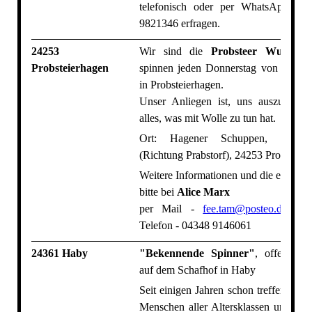
telefonisch oder per WhatsApp unt
9821346 erfragen.
24253
Wir sind die
Probsteer Wull-Dee
Probsteierhagen
spinnen jeden Donnerstag von 18.00 
in Probsteierhagen.
Unser Anliegen ist, uns auszutausch
alles, was mit Wolle zu tun hat.
Ort: Hagener Schuppen, Bahnho
(Richtung Prabstorf), 24253 Probsteie
Weitere Informationen und die erste 
bitte bei
Alice Marx
per Mail -
fee.tam@posteo.de
- o
Telefon - 04348 9146061
24361 Haby
"Bekennende Spinner"
, offener S
auf dem Schafhof in Haby
Seit einigen Jahren schon treffen wir u
Menschen aller Altersklassen und Ges