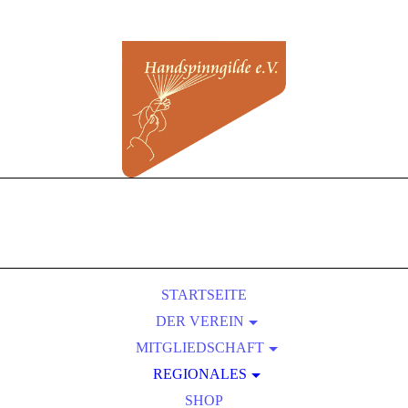
STARTSEITE
DER VEREIN
MITGLIEDSCHAFT
ÜBER UNS
REGIONALES
SATZUNG
BEITRITT
VORTEILE EINER MITGLIEDSCHAFT
KURSLEITER-VERZEICHNIS
PRESSEBEREICH
SHOP