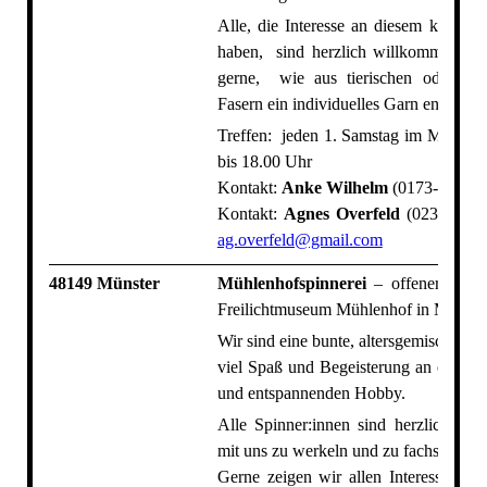
Alle, die Interesse an diesem kreati
haben, sind herzlich willkommen. Wi
gerne, wie aus tierischen oder pfla
Fasern ein individuelles Garn entsteht.
Treffen: jeden 1. Samstag im Monat v
bis 18.00 Uhr
Kontakt:
Anke Wilhelm
(0173-79612
Kontakt:
Agnes Overfeld
(02369-246
ag.overfeld@gmail.com
48149 Münster
Mühlenhofspinnerei
– offener Spinn
Freilichtmuseum Mühlenhof in Münste
Wir sind eine bunte, altersgemischte G
viel Spaß und Begeisterung an einem 
und entspannenden Hobby.
Alle Spinner:innen sind herzlich wil
mit uns zu werkeln und zu fachsimpeln
Gerne zeigen wir allen Interessierten