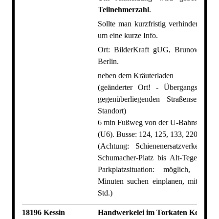
Teilnehmerzahl
.
Sollte man kurzfristig verhindert sein, 
um eine kurze Info.
Ort: BilderKraft gUG, Brunowstr. 1
Berlin.
neben dem Kräuterladen
(geänderter Ort! - Übergangsweise
gegenüberliegenden Straßenseite v
Standort)
6 min Fußweg von der U-Bahnstation A
(U6). Busse: 124, 125, 133, 220, 222.
(Achtung: Schienenersatzverkehr v
Schumacher-Platz bis Alt-Tegel bis c
Parkplatzsituation: möglich, abe
Minuten suchen einplanen, mit Parks
Std.)
18196 Kessin
Handwerkelei im Torkaten Kessin