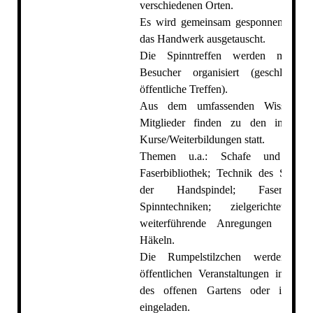
verschiedenen Orten.
Es wird gemeinsam gesponnen und s
das Handwerk ausgetauscht.
Die Spinntreffen werden mit u
Besucher organisiert (geschlosse
öffentliche Treffen).
Aus dem umfassenden Wissenssch
Mitglieder finden zu den internen
Kurse/Weiterbildungen statt.
Themen u.a.: Schafe und ihre
Faserbibliothek; Technik des Spinnr
der Handspindel; Faservorberei
Spinntechniken; zielgerichtetes 
weiterführende Anregungen z.B. S
Häkeln.
Die Rumpelstilzchen werden z
öffentlichen Veranstaltungen in Mus
des offenen Gartens oder im Hes
eingeladen.