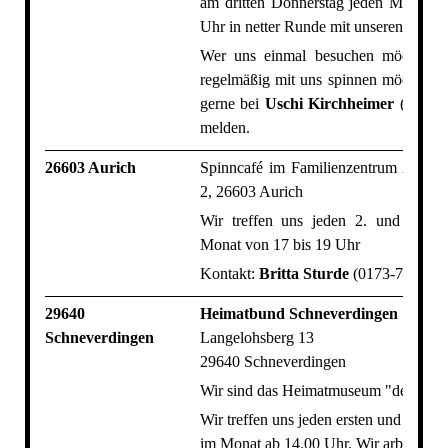
am dritten Donnerstag jeden Monats a
Uhr in netter Runde mit unseren Spinn
Wer uns einmal besuchen möchte o
regelmäßig mit uns spinnen möchte, m
gerne bei
Uschi Kirchheimer
(04392
melden.
26603 Aurich
Spinncafé im Familienzentrum Aurich,
2, 26603 Aurich
Wir treffen uns jeden 2. und 4. M
Monat von 17 bis 19 Uhr
Kontakt:
Britta Sturde
(0173-724898
29640
Heimatbund Schneverdingen
Schneverdingen
Langelohsberg 13
29640 Schneverdingen
Wir sind das Heimatmuseum "de Thee
Wir treffen uns jeden ersten und dritte
im Monat ab 14.00 Uhr. Wir arbeiten e