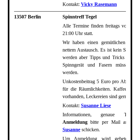
Kontakt:
Vicky Rasemann
13507 Berlin
Spinntreff Tegel
Alle Termine finden freitags von 18:3
21:00 Uhr statt.
Wir haben einen gemütlichen Spinnt
nettem Austausch. Es ist kein Spinnku
werden aber Tipps und Tricks geteilt
Spinngerät und Fasern müssen mit
werden.
Unkostenbeitrag 5 Euro pro Abend pr
für die Räumlichkeiten. Kaffee und 
vorhanden, Leckereien sind gerne gese
Kontakt:
Susanne Liese
Informationen, genaue Termi
Anmeldung
bitte per Mail an den
Susanne
schicken.
Um Anmeldung wird gebeten!
B