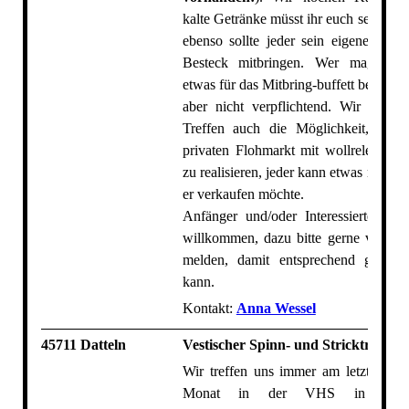
kalte Getränke müsst ihr euch selbst mi
ebenso sollte jeder sein eigenes Ges
Besteck mitbringen. Wer mag, ka
etwas für das Mitbring-buffett beisteuer
aber nicht verpflichtend. Wir haben
Treffen auch die Möglichkeit, einen
privaten Flohmarkt mit wollrelevante
zu realisieren, jeder kann etwas mitbri
er verkaufen möchte.
Anfänger und/oder Interessierte sind
willkommen, dazu bitte gerne vorher 
melden, damit entsprechend geplan
kann.
Kontakt:
Anna Wessel
45711 Datteln
Vestischer Spinn- und Stricktreff
Wir treffen uns immer am letzten Sa
Monat in der VHS in Datt