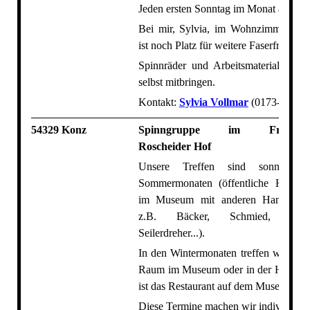
Jeden ersten Sonntag im Monat ab 14 
Bei mir, Sylvia, im Wohnzimmer ode
ist noch Platz für weitere Faserfreund:i
Spinnräder und Arbeitsmaterialien mu
selbst mitbringen.
Kontakt:
Sylvia Vollmar
(0173-26070
54329 Konz
Spinngruppe im Freilicht
Roscheider Hof
Unsere Treffen sind sonntags
Sommermonaten (öffentliche Handwe
im Museum mit anderen Handwerke
z.B. Bäcker, Schmied, Korbfl
Seilerdreher...).
In den Wintermonaten treffen wir uns
Raum im Museum oder in der Hofschä
ist das Restaurant auf dem Museumsge
Diese Termine machen wir individuell 