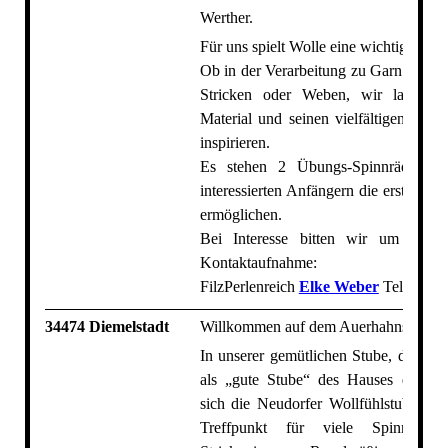
Werther.
Für uns spielt Wolle eine wichtige Roll
Ob in der Verarbeitung zu Garn oder F
Stricken oder Weben, wir lassen
Material und seinen vielfältigen Mögl
inspirieren.
Es stehen 2 Übungs-Spinnräder be
interessierten Anfängern die ersten Ve
ermöglichen.
Bei Interesse bitten wir um eine 
Kontaktaufnahme:
FilzPerlenreich
Elke Weber
Tel 05203
34474 Diemelstadt
Willkommen auf dem Auerhahnshof
In unserer gemütlichen Stube, die sch
als „gute Stube“ des Hauses diente, 
sich die Neudorfer Wollfühlstube. Hie
Treffpunkt für viele Spinner:in