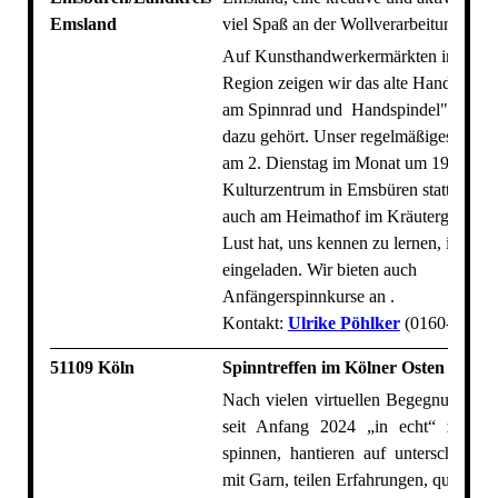
Emsland
viel Spaß an der Wollverarbeitung.
Auf Kunsthandwerkermärkten in unser
Region zeigen wir das alte Handwerk 
am Spinnrad und Handspindel" und all
dazu gehört. Unser regelmäßiges Treffe
am 2. Dienstag im Monat um 19:00 Uh
Kulturzentrum in Emsbüren statt. (Im
auch am Heimathof im Kräutergarten).
Lust hat, uns kennen zu lernen, ist herz
eingeladen. Wir bieten auch
Anfängerspinnkurse an .
Kontakt:
Ulrike Pöhlker
(0160-92658
51109 Köln
Spinntreffen im Kölner Osten
Nach vielen virtuellen Begegnungen s
seit Anfang 2024 „in echt“ zusa
spinnen, hantieren auf unterschiedli
mit Garn, teilen Erfahrungen, quatsche