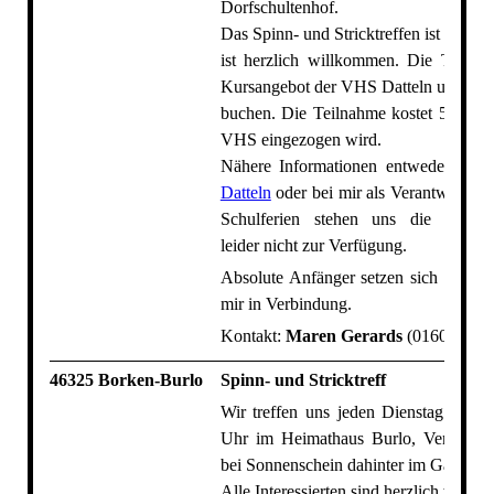
Dorfschultenhof.
Das Spinn- und Stricktreffen ist offen u
ist herzlich willkommen. Die Treffen
Kursangebot der VHS Datteln und dort
buchen. Die Teilnahme kostet 5 €, di
VHS eingezogen wird.
Nähere Informationen entweder bei 
Datteln
oder bei mir als Verantwortlich
Schulferien stehen uns die Räumli
leider nicht zur Verfügung.
Absolute Anfänger setzen sich bitte v
mir in Verbindung.
Kontakt:
Maren Gerards
(0160-9665
46325 Borken-Burlo
Spinn- und Stricktreff
Wir treffen uns jeden Dienstag von 1
Uhr im Heimathaus Burlo, Vennweg
bei Sonnenschein dahinter im Garten.
Alle Interessierten sind herzlich willk