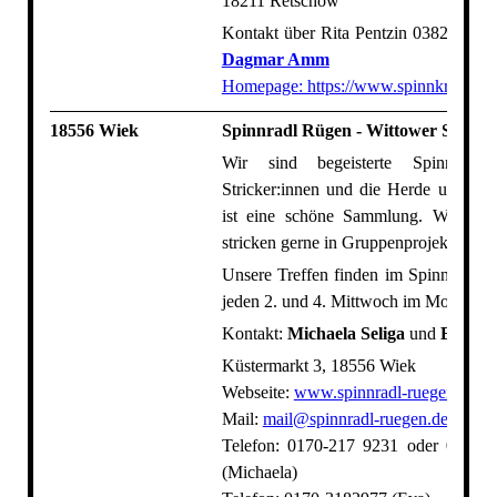
18211 Retschow
Kontakt über Rita Pentzin 038203-165
Dagmar Amm
Homepage: https://www.spinnkreis-ret
18556 Wiek
Spinnradl Rügen - Wittower Spinnr
Wir sind begeisterte Spinner:in
Stricker:innen und die Herde unserer
ist eine schöne Sammlung. Wir spi
stricken gerne in Gruppenprojekten.
Unsere Treffen finden im Spinnstüber
jeden 2. und 4. Mittwoch im Monat stat
Kontakt:
Michaela Seliga
und
Eva Sa
Küstermarkt 3, 18556 Wiek
Webseite:
www.spinnradl-ruegen.de
Mail:
mail@spinnradl-ruegen.de
Telefon: 0170-217 9231 oder 03839
(Michaela)