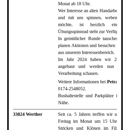
Monat ab 18 Uhr.
Wer Interesse an alten Handarbeitstech
und mit uns spinnen, weben oder 
möchte, ist herzlich eingelad
Übungsspinnrad steht zur Verfügung.
In gemütlicher Runde tauschen wir 
planen Aktionen und besuchen Veranst
aus unserem Interessenbereich.
Im Jahr 2024 haben wir 200 qm
angebaut und werden nun auch 
Verarbeitung schauen.
Weitere Informationen bei
Petra Voß
u
0174-2548052.
Bushaltestelle und Parkplätze in unmi
Nähe.
33824 Werther
Seit ca. 5 Jahren treffen wir uns an
Freitag im Monat um 15 Uhr zum 
Stricken und Klönen im FilzPerlen