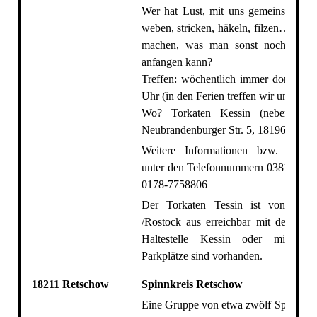
Wer hat Lust, mit uns gemeinsam zu 
weben, stricken, häkeln, filzen… und a
machen, was man sonst noch so m
anfangen kann?
Treffen: wöchentlich immer donnersta
Uhr (in den Ferien treffen wir uns nicht
Wo? Torkaten Kessin (neben der 
Neubrandenburger Str. 5, 18196 Kessi
Weitere Informationen bzw.
Anme
unter den Telefonnummern 0381-1285
0178-7758806
Der Torkaten Tessin ist von Dum
/Rostock aus erreichbar mit der Busl
Haltestelle Kessin oder mit de
Parkplätze sind vorhanden.
18211 Retschow
Spinnkreis Retschow
Eine Gruppe von etwa zwölf Spinnerinn