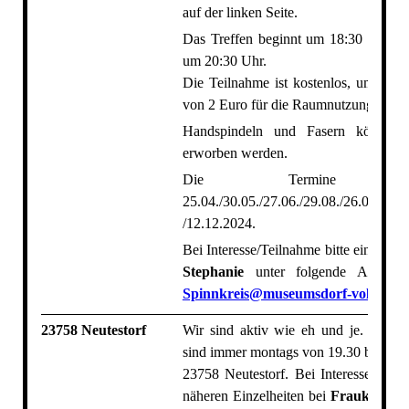
auf der linken Seite.
Das Treffen beginnt um 18:30 und en
um 20:30 Uhr.
Die Teilnahme ist kostenlos, um eine
von 2 Euro für die Raumnutzung wird 
Handspindeln und Fasern können 
erworben werden.
Die Termine lau
25.04./30.05./27.06./29.08./26.09./10.1
/12.12.2024.
Bei Interesse/Teilnahme bitte eine kurz
Stephanie
unter folgende Adresse 
Spinnkreis@museumsdorf-volksdorf
23758 Neutestorf
Wir sind aktiv wie eh und je. Unsere
sind immer montags von 19.30 bis 21.
23758 Neutestorf. Bei Interesse kann
näheren Einzelheiten bei
Frauke Wech