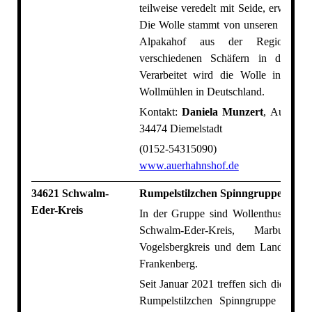
teilweise veredelt mit Seide, erworbe
Die Wolle stammt von unseren Alpaka
Alpakahof aus der Region u
verschiedenen Schäfern in der U
Verarbeitet wird die Wolle in versc
Wollmühlen in Deutschland.
Kontakt:
Daniela Munzert
, Auerhahn
34474 Diemelstadt
(0152-54315090)
www.auerhahnshof.de
34621 Schwalm-
Rumpelstilzchen Spinngruppe
Eder-Kreis
In der Gruppe sind Wollenthusiasten
Schwalm-Eder-Kreis, Marburg-Bie
Vogelsbergkreis und dem Landkreis 
Frankenberg.
Seit Januar 2021 treffen sich die Mitgl
Rumpelstilzchen Spinngruppe regel