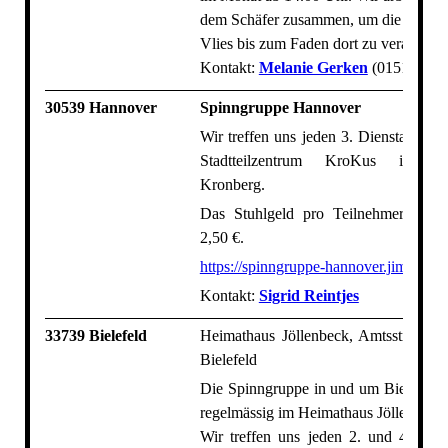
dem Schäfer zusammen, um die Wolle
Vlies bis zum Faden dort zu verarbeite
Kontakt:
Melanie Gerken
(0151-4663
30539 Hannover
Spinngruppe Hannover
Wir treffen uns jeden 3. Dienstag im
Stadtteilzentrum KroKus in Ha
Kronberg.
Das Stuhlgeld pro Teilnehmer/Abend
2,50 €.
https://spinngruppe-hannover.jimdosit
Kontakt:
Sigrid Reintjes
33739 Bielefeld
Heimathaus Jöllenbeck, Amtsstraße 2
Bielefeld
Die Spinngruppe in und um Bielefeld tr
regelmässig im Heimathaus Jöllenbeck.
Wir treffen uns jeden 2. und 4. Mit