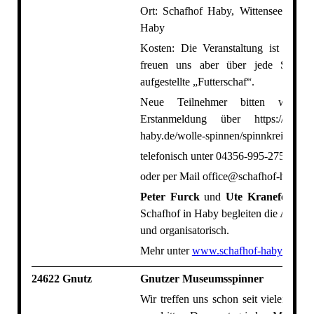
Ort: Schafhof Haby, Wittenseer Str. 
Haby
Kosten: Die Veranstaltung ist kosten
freuen uns aber über jede Spend
aufgestellte „Futterschaf“.
Neue Teilnehmer bitten wir 
Erstanmeldung über https://www.s
haby.de/wolle-spinnen/spinnkreis/,
telefonisch unter 04356-995-275
oder per Mail office@schafhof-haby.de
Peter Furck
und
Ute Kranefeld-Fu
Schafhof in Haby begleiten die Abende
und organisatorisch.
Mehr unter
www.schafhof-haby.de
24622 Gnutz
Gnutzer Museumsspinner
Wir treffen uns schon seit vielen Jah