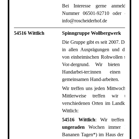
Bei Interesse gerne anmelden un
Nummer 06501-92710 oder eine E
info@roscheiderhof.de
54516 Wittlich
Spinngruppe Wollbergwerk
Die Gruppe gibt es seit 2007. Das Ha
in allen Ausprägungen und die Vera
von einheimischen Rohwollen steht be
Vor-dergrund. Wir bieten auch 
Handarbei-ter:innen einen Pl
gemeinsamen Hand-arbeiten.
Wir treffen uns jeden Mittwoch ab 19
Mittlerweise treffen wir uns 
verschiedenen Orten im Landkreis Ber
Wittlich:
54516 Wittlich
: Wir treffen uns 
ungeraden
Wochen immer Mittwo
Bananen Tagen*) im Haus der Jugend