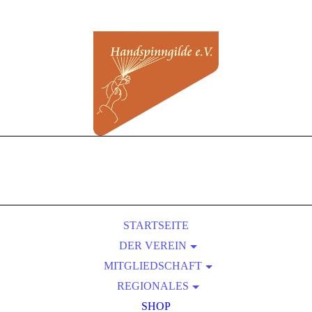
STARTSEITE
DER VEREIN
MITGLIEDSCHAFT
ÜBER UNS
REGIONALES
SATZUNG
BEITRITT
VORTEILE EINER MITGLIEDSCHAFT
KURSLEITER-VERZEICHNIS
PRESSEBEREICH
SHOP