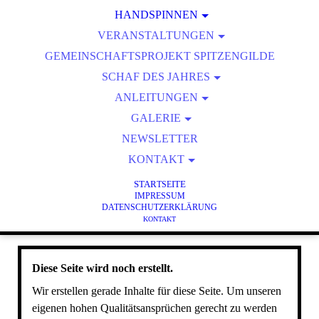
REGIONALE ANSPRECHPARTNER:INNEN
MITGLIEDERZEITSCHRIFT
HANDSPINNEN
SPINNGRUPPEN-VERZEICHNIS
VERANSTALTUNGEN
ADRESSÄNDERUNG
FÜR ANFÄNGER
GEMEINSCHAFTSPROJEKT SPITZENGILDE
VERANSTALTUNGSKALENDER
SPINNRAD-LISTE
KÜNDIGUNG
GROSSES SPINNTREFFEN 2026
SCHAF DES JAHRES
GROSSES SPINNTREFFEN 2027
2025 - LEINESCHAF
ANLEITUNGEN
2024 - OSTFRIESISCHES MILCHSCHAF
SCHAFTÄSCHCHEN "MÄHLINDA"
REGIONALE FORTBILDUNGEN
GALERIE
HANDSTULPEN "PLÖN 2023"
UNSER SCHÄFERWAGEN
2023 - BRILLENSCHAF
AUSSTELLUNGEN
NEWSLETTER
WORLD WIDE SPIN IN PUBLIC DAY
JACKE "JUST THE RIGHT ANGLE"
2022 - JAKOBSCHAF
KONTAKT
PRESSE
DATENSCHUTZERKLÄRUNG
TUCH "BIENENHÜTERIN"
2021 - OUESSANT
STAR
ITE
TSE
IMPRESSUM
MÜTZE / TAM ZUM SPINNTREFFEN 2022
2020 - COBURGER FUCHSSCHAF
IMPRESSUM
DATENSCHUTZERKLÄRUNG
2019 - BERGSCHAF
KONTAKT
2018 - WENSLEYDALE
2017 - SKUDDE
Diese Seite wird noch erstellt.
2016 - RAUHWOLLIGES POMMERSCHES LANDSCHAF
Wir erstellen gerade Inhalte für diese Seite. Um unseren
2015 - HEIDSCHNUCKE
eigenen hohen Qualitätsansprüchen gerecht zu werden