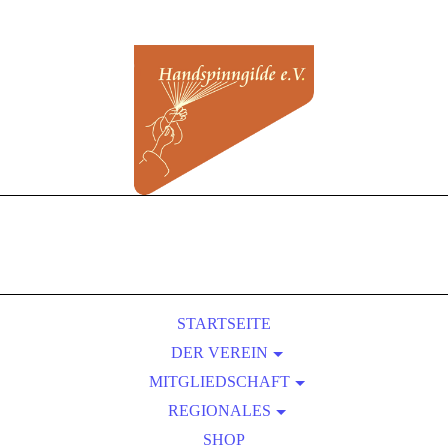
STARTSEITE
DER VEREIN
MITGLIEDSCHAFT
ÜBER UNS
REGIONALES
SATZUNG
BEITRITT
VORTEILE EINER MITGLIEDSCHAFT
KURSLEITER-VERZEICHNIS
PRESSEBEREICH
SHOP