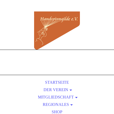
STARTSEITE
DER VEREIN
MITGLIEDSCHAFT
ÜBER UNS
REGIONALES
SATZUNG
BEITRITT
VORTEILE EINER MITGLIEDSCHAFT
KURSLEITER-VERZEICHNIS
PRESSEBEREICH
SHOP