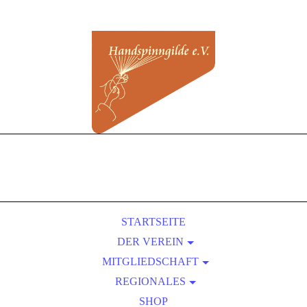
STARTSEITE
DER VEREIN
MITGLIEDSCHAFT
ÜBER UNS
REGIONALES
SATZUNG
BEITRITT
VORTEILE EINER MITGLIEDSCHAFT
KURSLEITER-VERZEICHNIS
PRESSEBEREICH
SHOP