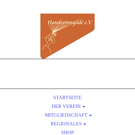
STARTSEITE
DER VEREIN
MITGLIEDSCHAFT
ÜBER UNS
REGIONALES
SATZUNG
BEITRITT
VORTEILE EINER MITGLIEDSCHAFT
KURSLEITER-VERZEICHNIS
PRESSEBEREICH
SHOP